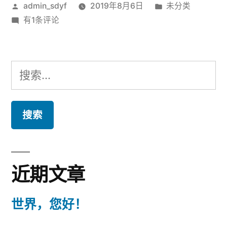
发
发
admin_sdyf
2019年8月6日
未分类
布
世
布
有1条评论
者：
界，
于
您
好！
搜
索：
近期文章
世界，您好！